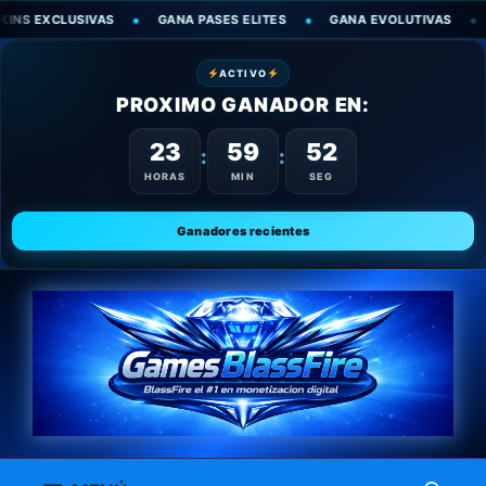
XCLUSIVAS
GANA PASES ELITES
GANA EVOLUTIVAS
GANA
ACTIVO
PROXIMO GANADOR EN:
23
59
51
:
:
HORAS
MIN
SEG
Ganadores recientes
Saltar
al
contenido